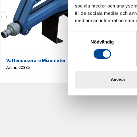
sociala medier och analysera 
till de sociala medier och a
med annan information som du 
Samtyckesval
Nödvändig
Vattendoserare Mixometer
Spårkniv Mö
62385
62617
Avvisa