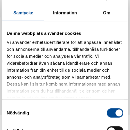
Senast visade produkter
Samtycke
Information
Om
Denna webbplats använder cookies
Vi använder enhetsidentifierare för att anpassa innehållet
och annonserna till användarna, tillhandahålla funktioner
för sociala medier och analysera vår trafik. Vi
vidarebefordrar även sådana identifierare och annan
information från din enhet till de sociala medier och
annons- och analysföretag som vi samarbetar med.
Dessa kan i sin tur kombinera informationen med annan
Vattendoserare Mixometer
Spårkniv Mördarsnigeln
information som du har tillhandahållit eller som de har
62385
62617
samlat in när du har använt deras tjänster.
Samtyckesval
Nödvändig