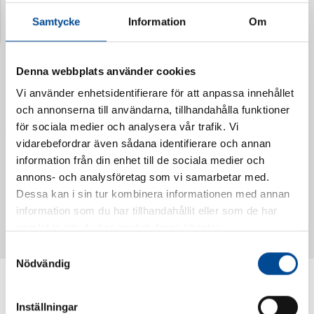
Samtycke
Information
Om
Denna webbplats använder cookies
Vi använder enhetsidentifierare för att anpassa innehållet
och annonserna till användarna, tillhandahålla funktioner
för sociala medier och analysera vår trafik. Vi
vidarebefordrar även sådana identifierare och annan
information från din enhet till de sociala medier och
annons- och analysföretag som vi samarbetar med.
Vattendoserare Mixometer
Spårkniv Mördarsnigeln
Dessa kan i sin tur kombinera informationen med annan
62385
62617
information som du har tillhandahållit eller som de har
samlat in när du har använt deras tjänster.
Samtyckesval
Nödvändig
Inställningar