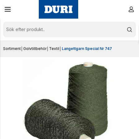
Sortiment
│
Golvtillbehör
│
Textil
│
Langettgarn Special Nr 747