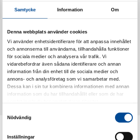
Samtycke
Information
Om
Denna webbplats använder cookies
Vi använder enhetsidentifierare för att anpassa innehållet
och annonserna till användarna, tillhandahålla funktioner
för sociala medier och analysera vår trafik. Vi
vidarebefordrar även sådana identifierare och annan
information från din enhet till de sociala medier och
annons- och analysföretag som vi samarbetar med.
Vattendoserare Mixometer
Spårkniv Mördarsnigeln
Dessa kan i sin tur kombinera informationen med annan
62385
62617
information som du har tillhandahållit eller som de har
samlat in när du har använt deras tjänster.
Samtyckesval
Nödvändig
Inställningar