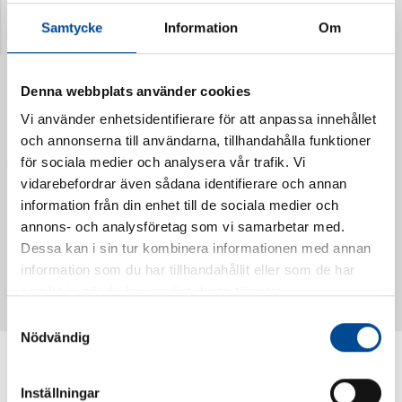
Samtycke
Information
Om
Denna webbplats använder cookies
Vi använder enhetsidentifierare för att anpassa innehållet
och annonserna till användarna, tillhandahålla funktioner
för sociala medier och analysera vår trafik. Vi
vidarebefordrar även sådana identifierare och annan
information från din enhet till de sociala medier och
annons- och analysföretag som vi samarbetar med.
Vattendoserare Mixometer
Spårkniv Mördarsnigeln
Dessa kan i sin tur kombinera informationen med annan
62385
62617
information som du har tillhandahållit eller som de har
samlat in när du har använt deras tjänster.
Samtyckesval
Nödvändig
Inställningar