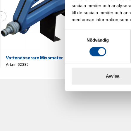
sociala medier och analysera 
till de sociala medier och a
med annan information som du 
Samtyckesval
Nödvändig
Vattendoserare Mixometer
Spårkniv Mö
62385
62617
Avvisa