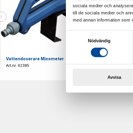
sociala medier och analysera 
till de sociala medier och a
med annan information som du 
Samtyckesval
Nödvändig
Vattendoserare Mixometer
Spårkniv Mö
62385
62617
Avvisa