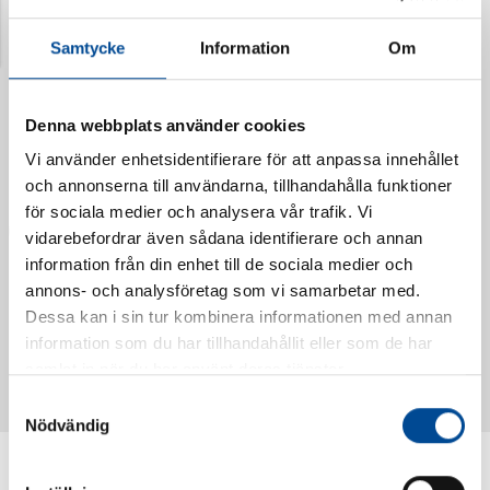
Senast visade produkter
Samtycke
Information
Om
Denna webbplats använder cookies
Vi använder enhetsidentifierare för att anpassa innehållet
och annonserna till användarna, tillhandahålla funktioner
för sociala medier och analysera vår trafik. Vi
vidarebefordrar även sådana identifierare och annan
information från din enhet till de sociala medier och
annons- och analysföretag som vi samarbetar med.
Dessa kan i sin tur kombinera informationen med annan
Vattendoserare Mixometer
Spårkniv Mördarsnigeln
information som du har tillhandahållit eller som de har
62385
62617
samlat in när du har använt deras tjänster.
Samtyckesval
Nödvändig