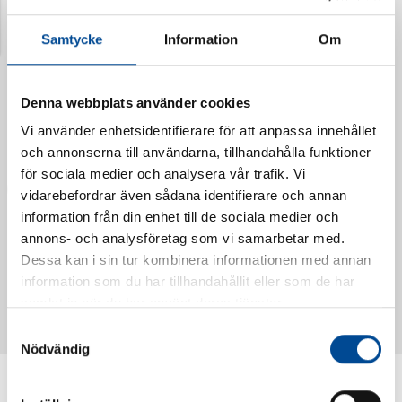
Senast visade produkter
Samtycke
Information
Om
Denna webbplats använder cookies
Vi använder enhetsidentifierare för att anpassa innehållet
och annonserna till användarna, tillhandahålla funktioner
för sociala medier och analysera vår trafik. Vi
vidarebefordrar även sådana identifierare och annan
information från din enhet till de sociala medier och
annons- och analysföretag som vi samarbetar med.
Dessa kan i sin tur kombinera informationen med annan
Vattendoserare Mixometer
Spårkniv Mördarsnigeln
information som du har tillhandahållit eller som de har
62385
62617
samlat in när du har använt deras tjänster.
Samtyckesval
Nödvändig