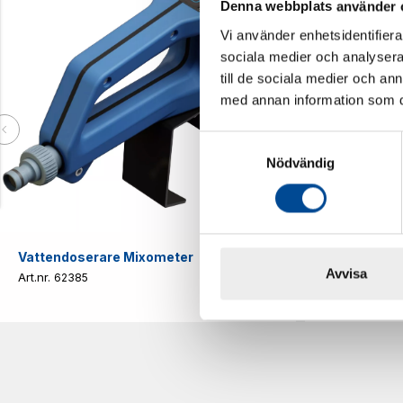
Denna webbplats använder 
Vi använder enhetsidentifierar
sociala medier och analysera 
till de sociala medier och a
med annan information som du 
Samtyckesval
Nödvändig
Vattendoserare Mixometer
Spårkniv Mö
Avvisa
62385
62617