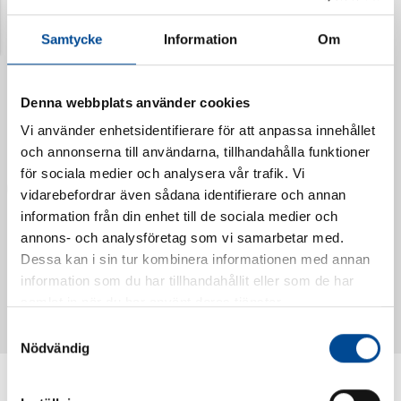
Senast visade produkter
Samtycke
Information
Om
Denna webbplats använder cookies
Vi använder enhetsidentifierare för att anpassa innehållet
och annonserna till användarna, tillhandahålla funktioner
för sociala medier och analysera vår trafik. Vi
vidarebefordrar även sådana identifierare och annan
information från din enhet till de sociala medier och
annons- och analysföretag som vi samarbetar med.
Dessa kan i sin tur kombinera informationen med annan
Vattendoserare Mixometer
Spårkniv Mördarsnigeln
information som du har tillhandahållit eller som de har
62385
62617
samlat in när du har använt deras tjänster.
Samtyckesval
Nödvändig