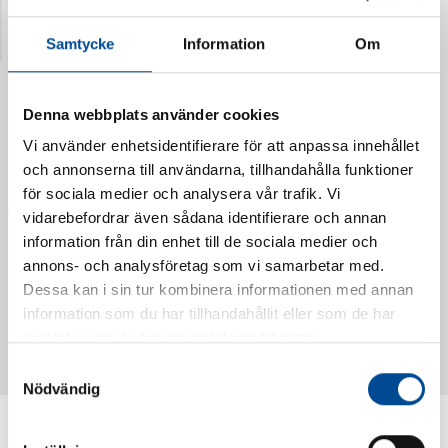
Senast visade produkter
Samtycke
Information
Om
Denna webbplats använder cookies
Vi använder enhetsidentifierare för att anpassa innehållet
och annonserna till användarna, tillhandahålla funktioner
för sociala medier och analysera vår trafik. Vi
vidarebefordrar även sådana identifierare och annan
information från din enhet till de sociala medier och
annons- och analysföretag som vi samarbetar med.
Dessa kan i sin tur kombinera informationen med annan
Vattendoserare Mixometer
Spårkniv Mördarsnigeln
information som du har tillhandahållit eller som de har
62385
62617
samlat in när du har använt deras tjänster.
Samtyckesval
Nödvändig