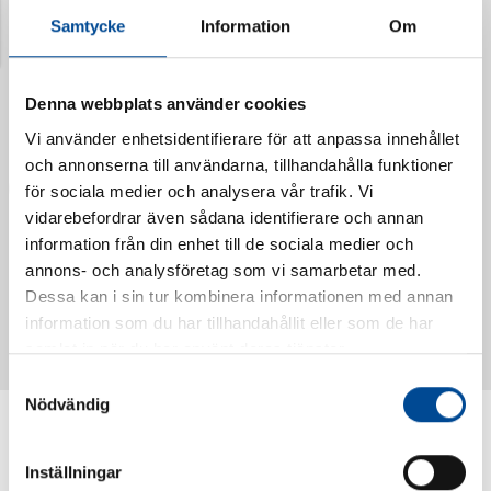
Samtycke
Information
Om
Denna webbplats använder cookies
Vi använder enhetsidentifierare för att anpassa innehållet
och annonserna till användarna, tillhandahålla funktioner
för sociala medier och analysera vår trafik. Vi
vidarebefordrar även sådana identifierare och annan
information från din enhet till de sociala medier och
annons- och analysföretag som vi samarbetar med.
Vattendoserare Mixometer
Spårkniv Mördarsnigeln
Dessa kan i sin tur kombinera informationen med annan
62385
62617
information som du har tillhandahållit eller som de har
samlat in när du har använt deras tjänster.
Samtyckesval
Nödvändig
Inställningar