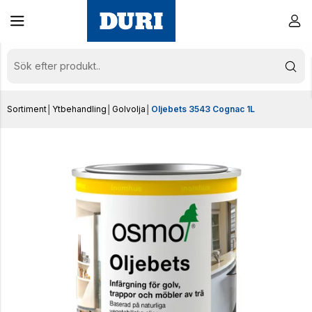
Sortiment
│
Ytbehandling
│
Golvolja
│
Oljebets 3543 Cognac 1L