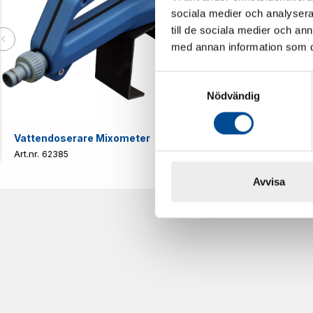
sociala medier och analysera 
till de sociala medier och a
med annan information som du 
Samtyckesval
Nödvändig
Vattendoserare Mixometer
Spårkniv Mö
62385
62617
Avvisa