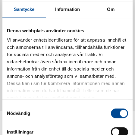
Samtycke
Information
Om
Denna webbplats använder cookies
Vi använder enhetsidentifierare för att anpassa innehållet
och annonserna till användarna, tillhandahålla funktioner
för sociala medier och analysera vår trafik. Vi
vidarebefordrar även sådana identifierare och annan
information från din enhet till de sociala medier och
annons- och analysföretag som vi samarbetar med.
Vattendoserare Mixometer
Spårkniv Mördarsnigeln
Dessa kan i sin tur kombinera informationen med annan
62385
62617
information som du har tillhandahållit eller som de har
samlat in när du har använt deras tjänster.
Samtyckesval
Nödvändig
Inställningar