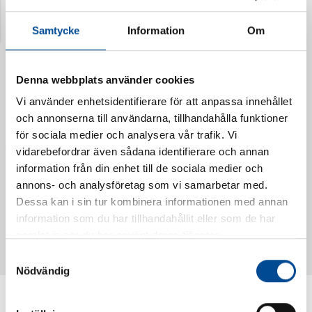
Senast visade produkter
Samtycke
Information
Om
Denna webbplats använder cookies
Vi använder enhetsidentifierare för att anpassa innehållet
och annonserna till användarna, tillhandahålla funktioner
för sociala medier och analysera vår trafik. Vi
vidarebefordrar även sådana identifierare och annan
information från din enhet till de sociala medier och
annons- och analysföretag som vi samarbetar med.
Dessa kan i sin tur kombinera informationen med annan
Vattendoserare Mixometer
Spårkniv Mördarsnigeln
information som du har tillhandahållit eller som de har
62385
62617
samlat in när du har använt deras tjänster.
Samtyckesval
Nödvändig