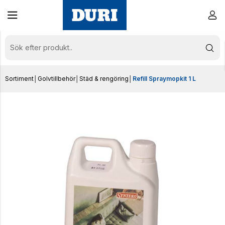
Sortiment
│
Golvtillbehör
│
Städ & rengöring
│
Refill Spraymopkit 1 L