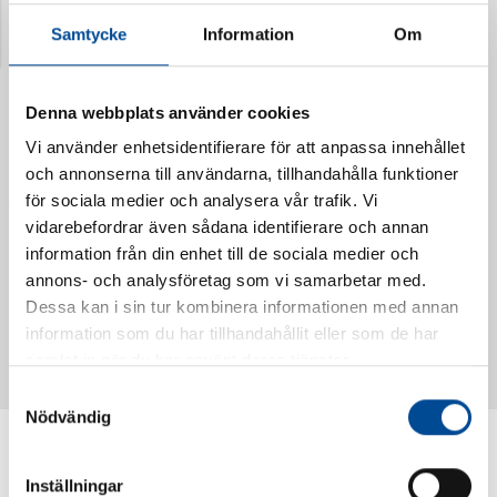
Samtycke
Information
Om
Denna webbplats använder cookies
Vi använder enhetsidentifierare för att anpassa innehållet
och annonserna till användarna, tillhandahålla funktioner
för sociala medier och analysera vår trafik. Vi
vidarebefordrar även sådana identifierare och annan
information från din enhet till de sociala medier och
annons- och analysföretag som vi samarbetar med.
Vattendoserare Mixometer
Spårkniv Mördarsnigeln
Dessa kan i sin tur kombinera informationen med annan
62385
62617
information som du har tillhandahållit eller som de har
samlat in när du har använt deras tjänster.
Samtyckesval
Nödvändig
Inställningar