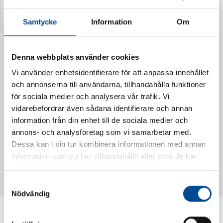
Senast visade produkter
Samtycke
Information
Om
Denna webbplats använder cookies
Vi använder enhetsidentifierare för att anpassa innehållet
och annonserna till användarna, tillhandahålla funktioner
för sociala medier och analysera vår trafik. Vi
vidarebefordrar även sådana identifierare och annan
information från din enhet till de sociala medier och
annons- och analysföretag som vi samarbetar med.
Dessa kan i sin tur kombinera informationen med annan
Vattendoserare Mixometer
Spårkniv Mördarsnigeln
information som du har tillhandahållit eller som de har
62385
62617
samlat in när du har använt deras tjänster.
Samtyckesval
Nödvändig