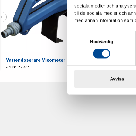
sociala medier och analysera 
till de sociala medier och a
med annan information som du 
Samtyckesval
Nödvändig
Vattendoserare Mixometer
Spårkniv Mö
62385
62617
Avvisa