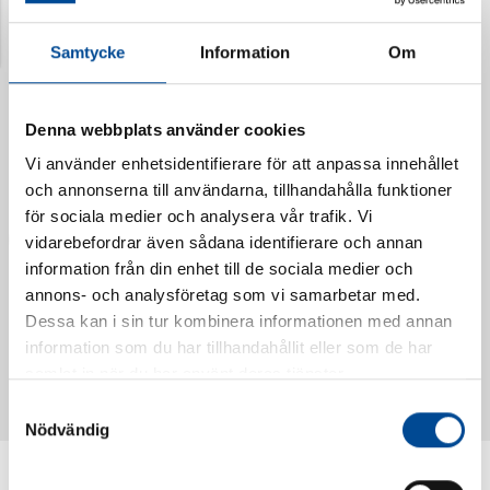
Senast visade produkter
Samtycke
Information
Om
Denna webbplats använder cookies
Vi använder enhetsidentifierare för att anpassa innehållet
och annonserna till användarna, tillhandahålla funktioner
för sociala medier och analysera vår trafik. Vi
vidarebefordrar även sådana identifierare och annan
information från din enhet till de sociala medier och
annons- och analysföretag som vi samarbetar med.
Dessa kan i sin tur kombinera informationen med annan
Vattendoserare Mixometer
Spårkniv Mördarsnigeln
information som du har tillhandahållit eller som de har
62385
62617
samlat in när du har använt deras tjänster.
Samtyckesval
Nödvändig