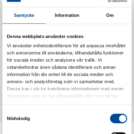
Senast visade produkter
Samtycke
Information
Om
Denna webbplats använder cookies
Vi använder enhetsidentifierare för att anpassa innehållet
och annonserna till användarna, tillhandahålla funktioner
för sociala medier och analysera vår trafik. Vi
vidarebefordrar även sådana identifierare och annan
information från din enhet till de sociala medier och
annons- och analysföretag som vi samarbetar med.
Dessa kan i sin tur kombinera informationen med annan
Vattendoserare Mixometer
Spårkniv Mördarsnigeln
information som du har tillhandahållit eller som de har
62385
62617
samlat in när du har använt deras tjänster.
Samtyckesval
Nödvändig