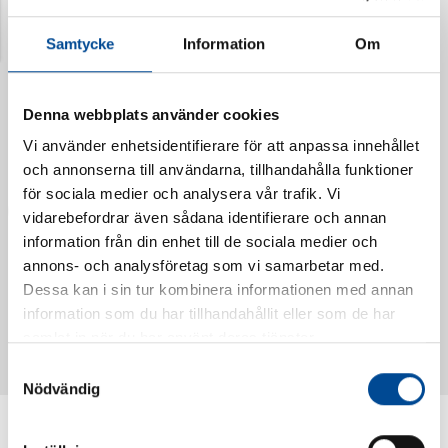
Senast visade produkter
Samtycke
Information
Om
Denna webbplats använder cookies
Vi använder enhetsidentifierare för att anpassa innehållet
och annonserna till användarna, tillhandahålla funktioner
för sociala medier och analysera vår trafik. Vi
vidarebefordrar även sådana identifierare och annan
information från din enhet till de sociala medier och
annons- och analysföretag som vi samarbetar med.
Dessa kan i sin tur kombinera informationen med annan
Vattendoserare Mixometer
Spårkniv Mördarsnigeln
information som du har tillhandahållit eller som de har
62385
62617
samlat in när du har använt deras tjänster.
Samtyckesval
Nödvändig