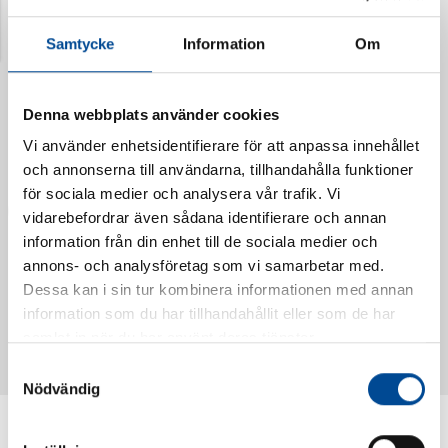
Senast visade produkter
Samtycke
Information
Om
Denna webbplats använder cookies
Vi använder enhetsidentifierare för att anpassa innehållet
och annonserna till användarna, tillhandahålla funktioner
för sociala medier och analysera vår trafik. Vi
vidarebefordrar även sådana identifierare och annan
information från din enhet till de sociala medier och
annons- och analysföretag som vi samarbetar med.
Dessa kan i sin tur kombinera informationen med annan
Vattendoserare Mixometer
Spårkniv Mördarsnigeln
information som du har tillhandahållit eller som de har
62385
62617
samlat in när du har använt deras tjänster.
Samtyckesval
Nödvändig