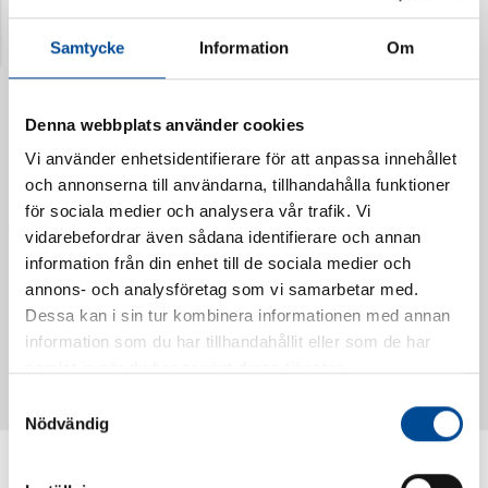
Senast visade produkter
Samtycke
Information
Om
Denna webbplats använder cookies
Vi använder enhetsidentifierare för att anpassa innehållet
och annonserna till användarna, tillhandahålla funktioner
för sociala medier och analysera vår trafik. Vi
vidarebefordrar även sådana identifierare och annan
information från din enhet till de sociala medier och
annons- och analysföretag som vi samarbetar med.
Dessa kan i sin tur kombinera informationen med annan
Vattendoserare Mixometer
Spårkniv Mördarsnigeln
information som du har tillhandahållit eller som de har
62385
62617
samlat in när du har använt deras tjänster.
Samtyckesval
Nödvändig