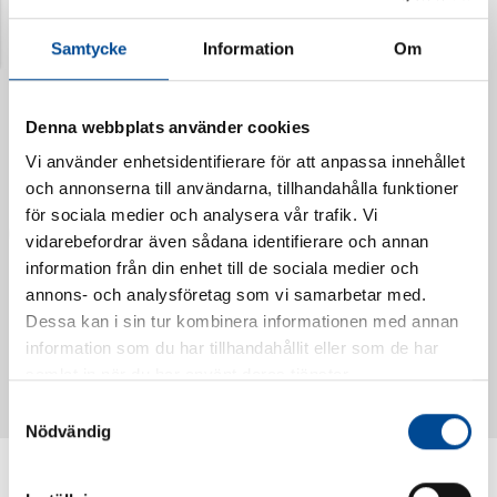
Senast visade produkter
Samtycke
Information
Om
Denna webbplats använder cookies
Vi använder enhetsidentifierare för att anpassa innehållet
och annonserna till användarna, tillhandahålla funktioner
för sociala medier och analysera vår trafik. Vi
vidarebefordrar även sådana identifierare och annan
information från din enhet till de sociala medier och
annons- och analysföretag som vi samarbetar med.
Dessa kan i sin tur kombinera informationen med annan
Vattendoserare Mixometer
Spårkniv Mördarsnigeln
information som du har tillhandahållit eller som de har
62385
62617
samlat in när du har använt deras tjänster.
Samtyckesval
Nödvändig