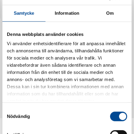
Senast visade produkter
Samtycke
Information
Om
Denna webbplats använder cookies
Vi använder enhetsidentifierare för att anpassa innehållet
och annonserna till användarna, tillhandahålla funktioner
för sociala medier och analysera vår trafik. Vi
vidarebefordrar även sådana identifierare och annan
information från din enhet till de sociala medier och
annons- och analysföretag som vi samarbetar med.
Dessa kan i sin tur kombinera informationen med annan
Vattendoserare Mixometer
Spårkniv Mördarsnigeln
information som du har tillhandahållit eller som de har
62385
62617
samlat in när du har använt deras tjänster.
Samtyckesval
Nödvändig