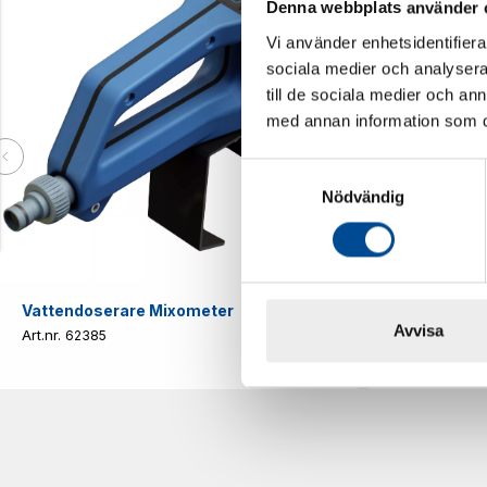
Denna webbplats använder 
Vi använder enhetsidentifierar
sociala medier och analysera 
till de sociala medier och a
med annan information som du 
Samtyckesval
Nödvändig
Vattendoserare Mixometer
Spårkniv Mö
Avvisa
62385
62617