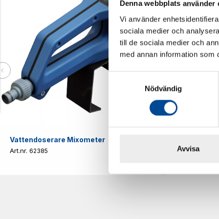
Denna webbplats använder 
Vi använder enhetsidentifierar
sociala medier och analysera 
till de sociala medier och a
med annan information som du 
Samtyckesval
Nödvändig
Vattendoserare Mixometer
Spårkniv Mö
Avvisa
62385
62617