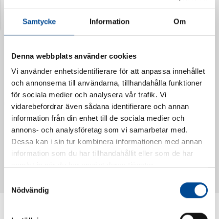
Senast visade produkter
Samtycke
Information
Om
Denna webbplats använder cookies
Vi använder enhetsidentifierare för att anpassa innehållet
och annonserna till användarna, tillhandahålla funktioner
för sociala medier och analysera vår trafik. Vi
vidarebefordrar även sådana identifierare och annan
information från din enhet till de sociala medier och
annons- och analysföretag som vi samarbetar med.
Dessa kan i sin tur kombinera informationen med annan
Vattendoserare Mixometer
Spårkniv Mördarsnigeln
information som du har tillhandahållit eller som de har
62385
62617
samlat in när du har använt deras tjänster.
Samtyckesval
Nödvändig