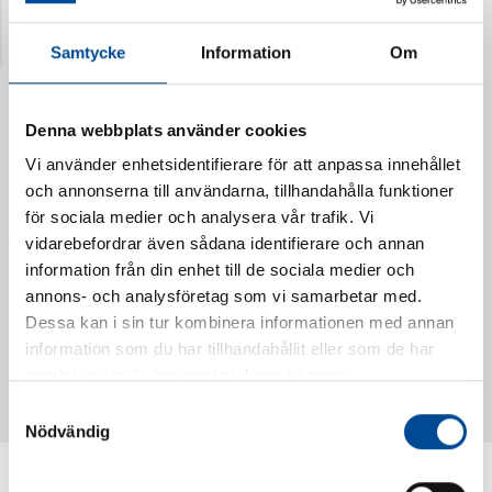
Senast visade produkter
Samtycke
Information
Om
Denna webbplats använder cookies
Vi använder enhetsidentifierare för att anpassa innehållet
och annonserna till användarna, tillhandahålla funktioner
för sociala medier och analysera vår trafik. Vi
vidarebefordrar även sådana identifierare och annan
information från din enhet till de sociala medier och
annons- och analysföretag som vi samarbetar med.
Dessa kan i sin tur kombinera informationen med annan
Vattendoserare Mixometer
Spårkniv Mördarsnigeln
information som du har tillhandahållit eller som de har
62385
62617
samlat in när du har använt deras tjänster.
Samtyckesval
Nödvändig