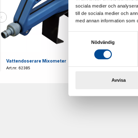
sociala medier och analysera 
till de sociala medier och a
med annan information som du 
Samtyckesval
Nödvändig
Vattendoserare Mixometer
Spårkniv Mö
62385
62617
Avvisa