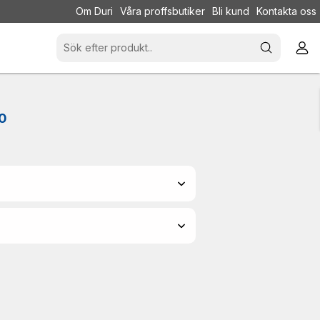
Om Duri
Våra proffsbutiker
Bli kund
Kontakta oss
80