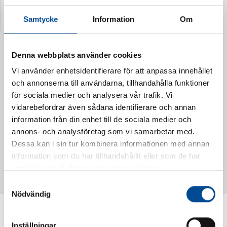
Senast visade produkter
Samtycke
Information
Om
Denna webbplats använder cookies
Vi använder enhetsidentifierare för att anpassa innehållet
och annonserna till användarna, tillhandahålla funktioner
för sociala medier och analysera vår trafik. Vi
vidarebefordrar även sådana identifierare och annan
information från din enhet till de sociala medier och
annons- och analysföretag som vi samarbetar med.
Vattendoserare Mixometer
Spårkniv Mördarsnigeln
Dessa kan i sin tur kombinera informationen med annan
62385
62617
information som du har tillhandahållit eller som de har
samlat in när du har använt deras tjänster.
Samtyckesval
Nödvändig
Inställningar