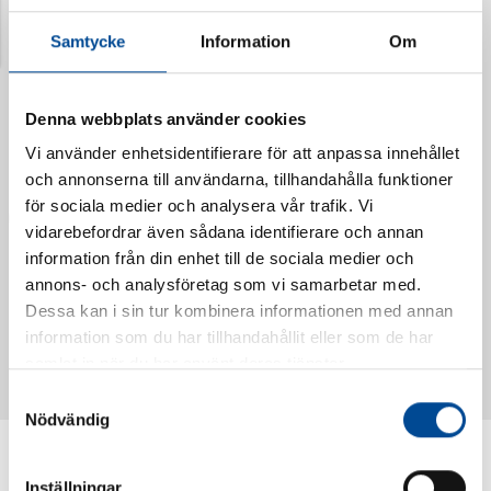
Senast visade produkter
Samtycke
Information
Om
Denna webbplats använder cookies
Vi använder enhetsidentifierare för att anpassa innehållet
och annonserna till användarna, tillhandahålla funktioner
för sociala medier och analysera vår trafik. Vi
vidarebefordrar även sådana identifierare och annan
information från din enhet till de sociala medier och
annons- och analysföretag som vi samarbetar med.
Vattendoserare Mixometer
Spårkniv Mördarsnigeln
Dessa kan i sin tur kombinera informationen med annan
62385
62617
information som du har tillhandahållit eller som de har
samlat in när du har använt deras tjänster.
Samtyckesval
Nödvändig
Inställningar