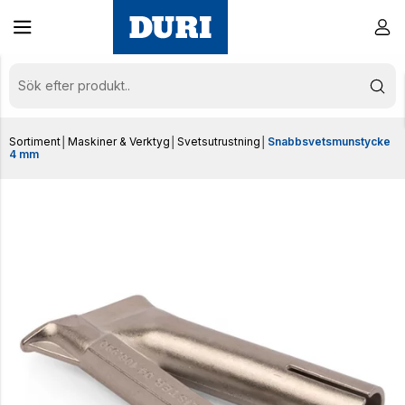
Sortiment
│
Maskiner & Verktyg
│
Svetsutrustning
│
Snabbsvetsmunstycke
4 mm