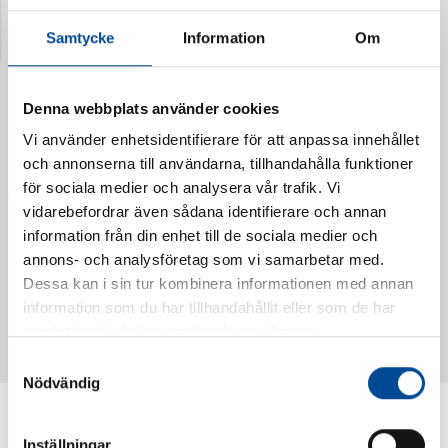
Senast visade produkter
Samtycke
Information
Om
Denna webbplats använder cookies
Vi använder enhetsidentifierare för att anpassa innehållet
och annonserna till användarna, tillhandahålla funktioner
för sociala medier och analysera vår trafik. Vi
vidarebefordrar även sådana identifierare och annan
information från din enhet till de sociala medier och
annons- och analysföretag som vi samarbetar med.
Vattendoserare Mixometer
Spårkniv Mördarsnigeln
Dessa kan i sin tur kombinera informationen med annan
62385
62617
information som du har tillhandahållit eller som de har
samlat in när du har använt deras tjänster.
Samtyckesval
Nödvändig
Inställningar