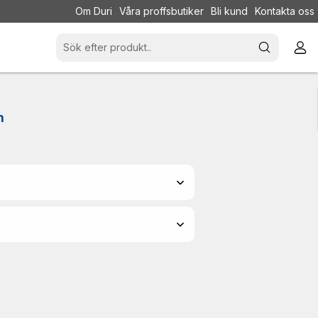
Om Duri
Våra proffsbutiker
Bli kund
Kontakta oss
m