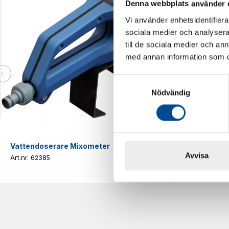
Denna webbplats använder 
Vi använder enhetsidentifierar
sociala medier och analysera 
till de sociala medier och a
med annan information som du 
Samtyckesval
Nödvändig
Vattendoserare Mixometer
Spårkniv Mö
Avvisa
62385
62617