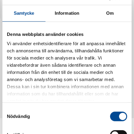
Senast visade produkter
Samtycke
Information
Om
Denna webbplats använder cookies
Vi använder enhetsidentifierare för att anpassa innehållet
och annonserna till användarna, tillhandahålla funktioner
för sociala medier och analysera vår trafik. Vi
vidarebefordrar även sådana identifierare och annan
information från din enhet till de sociala medier och
annons- och analysföretag som vi samarbetar med.
Dessa kan i sin tur kombinera informationen med annan
Vattendoserare Mixometer
Spårkniv Mördarsnigeln
information som du har tillhandahållit eller som de har
62385
62617
samlat in när du har använt deras tjänster.
Samtyckesval
Nödvändig