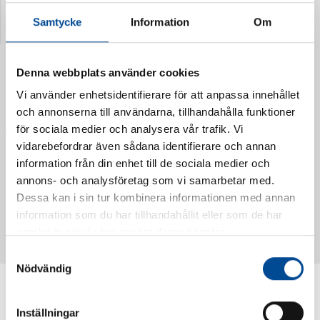
Samtycke
Information
Om
Denna webbplats använder cookies
Vi använder enhetsidentifierare för att anpassa innehållet
och annonserna till användarna, tillhandahålla funktioner
för sociala medier och analysera vår trafik. Vi
vidarebefordrar även sådana identifierare och annan
information från din enhet till de sociala medier och
annons- och analysföretag som vi samarbetar med.
Vattendoserare Mixometer
Spårkniv Mördarsnigeln
Dessa kan i sin tur kombinera informationen med annan
62385
62617
information som du har tillhandahållit eller som de har
samlat in när du har använt deras tjänster.
Samtyckesval
Nödvändig
Inställningar