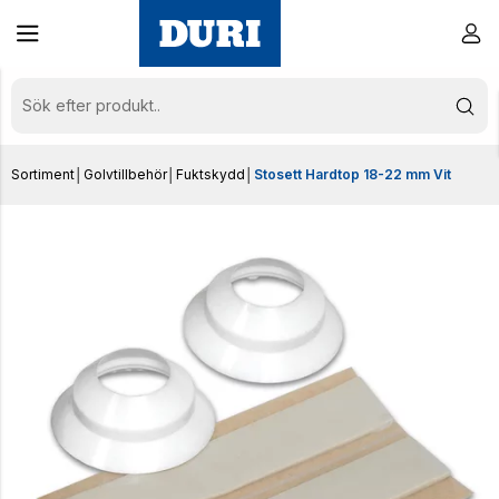
Sortiment
│
Golvtillbehör
│
Fuktskydd
│
Stosett Hardtop 18-22 mm Vit