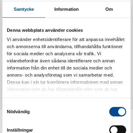
Samtycke
Information
Om
Denna webbplats använder cookies
Vi använder enhetsidentifierare för att anpassa innehållet
och annonserna till användarna, tillhandahålla funktioner
för sociala medier och analysera vår trafik. Vi
vidarebefordrar även sådana identifierare och annan
information från din enhet till de sociala medier och
annons- och analysföretag som vi samarbetar med.
Vattendoserare Mixometer
Spårkniv Mördarsnigeln
Dessa kan i sin tur kombinera informationen med annan
62385
62617
information som du har tillhandahållit eller som de har
samlat in när du har använt deras tjänster.
Samtyckesval
Nödvändig
Inställningar