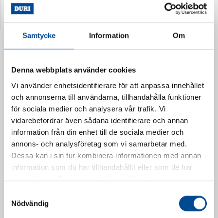
Dokument
Samtycke
Information
Om
Senast visade produkter
Denna webbplats använder cookies
Vi använder enhetsidentifierare för att anpassa innehållet
och annonserna till användarna, tillhandahålla funktioner
för sociala medier och analysera vår trafik. Vi
vidarebefordrar även sådana identifierare och annan
information från din enhet till de sociala medier och
annons- och analysföretag som vi samarbetar med.
Dessa kan i sin tur kombinera informationen med annan
information som du har tillhandahållit eller som de har
Vattendoserare Mixometer
Spårkniv Mördarsnigeln
samlat in när du har använt deras tjänster.
62385
62617
Samtyckesval
Nödvändig