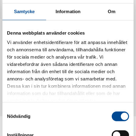
Senast visade produkter
Samtycke
Information
Om
Denna webbplats använder cookies
Vi använder enhetsidentifierare för att anpassa innehållet
och annonserna till användarna, tillhandahålla funktioner
för sociala medier och analysera vår trafik. Vi
vidarebefordrar även sådana identifierare och annan
information från din enhet till de sociala medier och
annons- och analysföretag som vi samarbetar med.
Vattendoserare Mixometer
Spårkniv Mördarsnigeln
Dessa kan i sin tur kombinera informationen med annan
62385
62617
information som du har tillhandahållit eller som de har
samlat in när du har använt deras tjänster.
Samtyckesval
Nödvändig
Inställningar