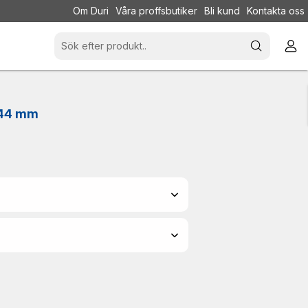
Om Duri
Våra proffsbutiker
Bli kund
Kontakta oss
x 44 mm