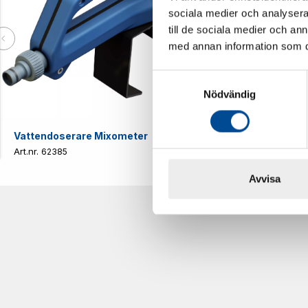
sociala medier och analysera 
till de sociala medier och a
med annan information som du 
Samtyckesval
Nödvändig
Vattendoserare Mixometer
Spårkniv Mö
62385
62617
Avvisa