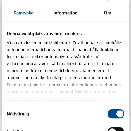
Senast visade produkter
Samtycke
Information
Om
Denna webbplats använder cookies
Vi använder enhetsidentifierare för att anpassa innehållet
och annonserna till användarna, tillhandahålla funktioner
för sociala medier och analysera vår trafik. Vi
vidarebefordrar även sådana identifierare och annan
information från din enhet till de sociala medier och
annons- och analysföretag som vi samarbetar med.
Dessa kan i sin tur kombinera informationen med annan
Vattendoserare Mixometer
Spårkniv Mördarsnigeln
information som du har tillhandahållit eller som de har
62385
62617
samlat in när du har använt deras tjänster.
Samtyckesval
Nödvändig