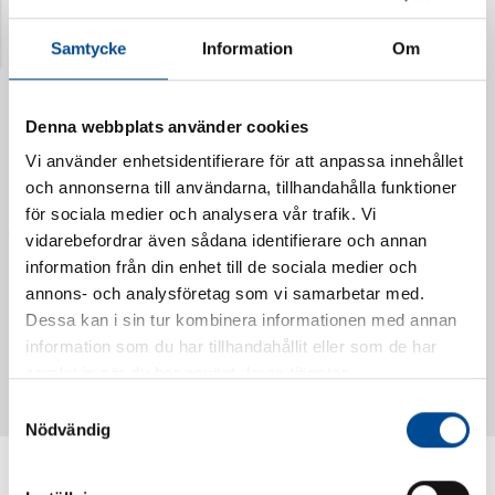
Senast visade produkter
Samtycke
Information
Om
Denna webbplats använder cookies
Vi använder enhetsidentifierare för att anpassa innehållet
och annonserna till användarna, tillhandahålla funktioner
för sociala medier och analysera vår trafik. Vi
vidarebefordrar även sådana identifierare och annan
information från din enhet till de sociala medier och
annons- och analysföretag som vi samarbetar med.
Dessa kan i sin tur kombinera informationen med annan
Vattendoserare Mixometer
Spårkniv Mördarsnigeln
information som du har tillhandahållit eller som de har
62385
62617
samlat in när du har använt deras tjänster.
Samtyckesval
Nödvändig