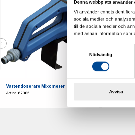
Denna webbplats använder 
Vi använder enhetsidentifierar
sociala medier och analysera 
till de sociala medier och a
med annan information som du 
Samtyckesval
Nödvändig
Vattendoserare Mixometer
Spårkniv Mö
Avvisa
62385
62617