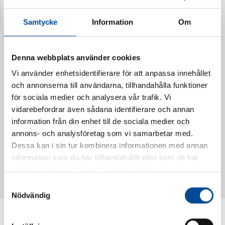
Senast visade produkter
Samtycke
Information
Om
Denna webbplats använder cookies
Vi använder enhetsidentifierare för att anpassa innehållet
och annonserna till användarna, tillhandahålla funktioner
för sociala medier och analysera vår trafik. Vi
vidarebefordrar även sådana identifierare och annan
information från din enhet till de sociala medier och
annons- och analysföretag som vi samarbetar med.
Dessa kan i sin tur kombinera informationen med annan
Vattendoserare Mixometer
Spårkniv Mördarsnigeln
information som du har tillhandahållit eller som de har
62385
62617
samlat in när du har använt deras tjänster.
Samtyckesval
Nödvändig