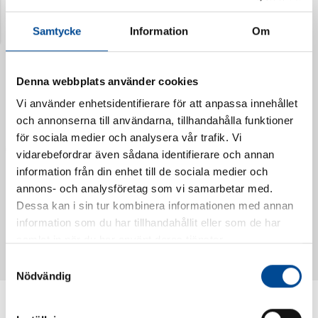
Senast visade produkter
Samtycke
Information
Om
Denna webbplats använder cookies
Vi använder enhetsidentifierare för att anpassa innehållet
och annonserna till användarna, tillhandahålla funktioner
för sociala medier och analysera vår trafik. Vi
vidarebefordrar även sådana identifierare och annan
information från din enhet till de sociala medier och
annons- och analysföretag som vi samarbetar med.
Dessa kan i sin tur kombinera informationen med annan
Vattendoserare Mixometer
Spårkniv Mördarsnigeln
information som du har tillhandahållit eller som de har
62385
62617
samlat in när du har använt deras tjänster.
Samtyckesval
Nödvändig