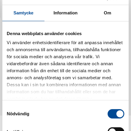
Senast visade produkter
Samtycke
Information
Om
Denna webbplats använder cookies
Vi använder enhetsidentifierare för att anpassa innehållet
och annonserna till användarna, tillhandahålla funktioner
för sociala medier och analysera vår trafik. Vi
vidarebefordrar även sådana identifierare och annan
information från din enhet till de sociala medier och
annons- och analysföretag som vi samarbetar med.
Dessa kan i sin tur kombinera informationen med annan
Vattendoserare Mixometer
Spårkniv Mördarsnigeln
information som du har tillhandahållit eller som de har
62385
62617
samlat in när du har använt deras tjänster.
Samtyckesval
Nödvändig