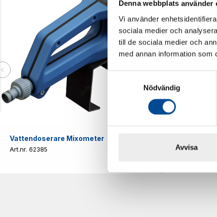
Denna webbplats använder 
Vi använder enhetsidentifierar
sociala medier och analysera 
till de sociala medier och a
med annan information som du 
Samtyckesval
Nödvändig
Vattendoserare Mixometer
Spårkniv Mö
Avvisa
62385
62617