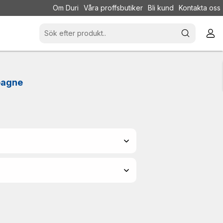
Om Duri
Våra proffsbutiker
Bli kund
Kontakta oss
pagne