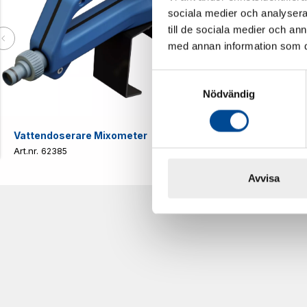
sociala medier och analysera 
till de sociala medier och a
med annan information som du 
Samtyckesval
Nödvändig
Vattendoserare Mixometer
Spårkniv Mö
62385
62617
Avvisa