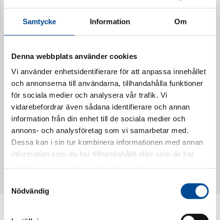
Senast visade produkter
Samtycke
Information
Om
Denna webbplats använder cookies
Vi använder enhetsidentifierare för att anpassa innehållet
och annonserna till användarna, tillhandahålla funktioner
för sociala medier och analysera vår trafik. Vi
vidarebefordrar även sådana identifierare och annan
information från din enhet till de sociala medier och
annons- och analysföretag som vi samarbetar med.
Dessa kan i sin tur kombinera informationen med annan
Vattendoserare Mixometer
Spårkniv Mördarsnigeln
information som du har tillhandahållit eller som de har
62385
62617
samlat in när du har använt deras tjänster.
Samtyckesval
Nödvändig